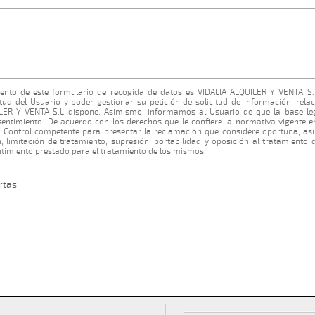
ento de este formulario de recogida de datos es VIDALIA ALQUILER Y VENTA S.L
citud del Usuario y poder gestionar su petición de solicitud de información, rel
ILER Y VENTA S.L dispone. Asimismo, informamos al Usuario de que la base le
sentimiento. De acuerdo con los derechos que le confiere la normativa vigente e
 de Control competente para presentar la reclamación que considere oportuna, a
n, limitación de tratamiento, supresión, portabilidad y oposición al tratamiento
ntimiento prestado para el tratamiento de los mismos.
rtas