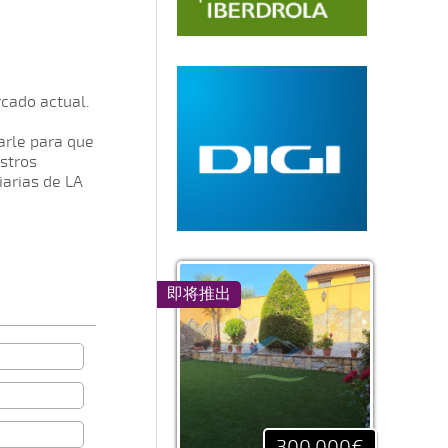
cado actual.
arle para que
estros
iarias de LA
即将推出
300.000€