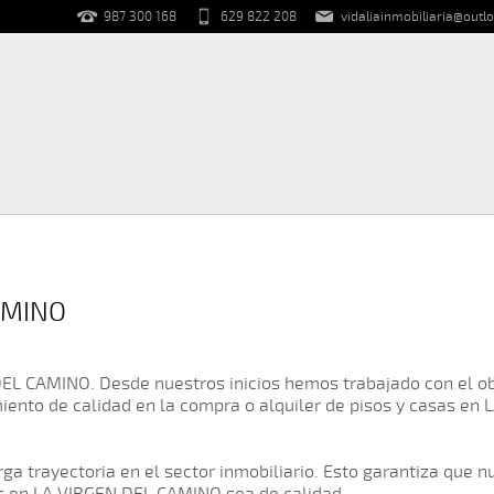
987 300 168
629 822 208
vidaliainmobiliaria@outlo
CAMINO
EL CAMINO. Desde nuestros inicios hemos trabajado con el ob
iento de calidad en la compra o alquiler de pisos y casas en
a trayectoria en el sector inmobiliario. Esto garantiza que n