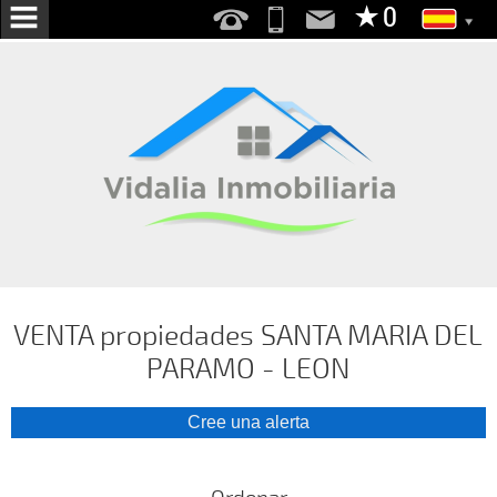
INICIO
NOSOTROS
SERVICIOS
EN VENTA
EN ALQUILER
BUSCAMOS POR TI
VENTA propiedades SANTA MARIA DEL
PARAMO - LEON
PUBLICA TU
VIVIENDA
CONTACTO