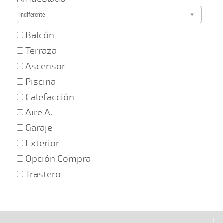
Indiferente
Balcón
Terraza
Ascensor
Piscina
Calefacción
Aire A.
Garaje
Exterior
Opción Compra
Trastero