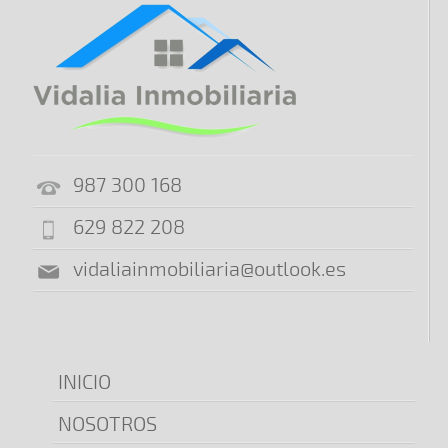
987 300 168
629 822 208
vidaliainmobiliaria@outlook.es
INICIO
NOSOTROS