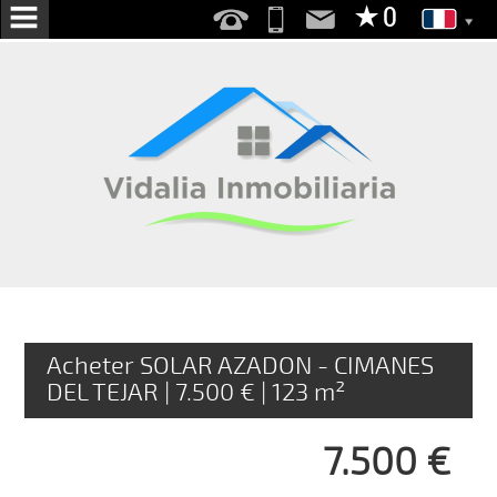
ACCUEIL
NOUS
SERVICES
VENTE
LOCATION
RECHERCHONS
VOUS
Acheter SOLAR AZADON - CIMANES
DEL TEJAR | 7.500 € | 123 m²
PUBLIER VOTRE
MAISON
7.500 €
CONTACT