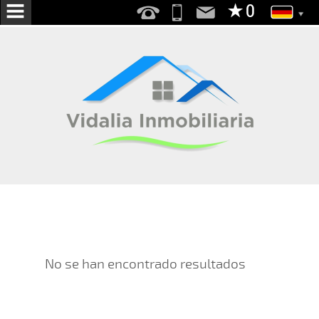
HOME
ÃœBER
UNS
SERVICES
VERKAUF
MIETE
WIR FÜR SIE SUCHE
PUBLISH IHR HAUS
No se han encontrado resultados
KONTAKT