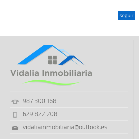
seguir
987 300 168
629 822 208
vidaliainmobiliaria@outlook.es