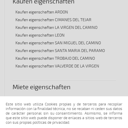
Kaufen eigenschaften
Kaufen eigenschaften ARDON
Kaufen eigenschaften CIMANES DEL TEJAR
Kaufen eigenschaften LA VIRGEN DEL CAMINO
Kaufen eigenschaften LEON
Kaufen eigenschaften SAN MIGUEL DEL CAMINO
Kaufen eigenschaften SANTA MARIA DEL PARAMO
Kaufen eigenschaften TROBAJO DEL CAMINO
Kaufen eigenschaften VALVERDE DE LA VIRGEN
Miete eigenschaften
Miete eigenschaften LA VIRGEN DEL CAMINO
Este sitio web utiliza Cookies propias y de terceros para recopilar
Miete eigenschaften SAN ANDRES DEL RABANEDO
información con la finalidad técnica, no se recaban ni ceden sus datos
Miete eigenschaften VALVERDE DE LA VIRGEN
de carácter personal sin su consentimiento. Asimismo, se informa
que este sitio web puede disponer de enlaces a sitios web de terceros
Miete eigenschaften VILLADANGOS DEL PARAMO
con sus propias políticas de privacidad.