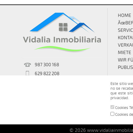
HOME
ÃœBER
SERVI
KONTA
VERKA
MIETE
WIR FÜ
987 300 168
PUBLIS
629 822 208
vidaliainmobiliaria@outlook.es
Este sitio we
no se recaba
que este sit
privacidad.
Cookies Té
Cookies de
© 2026 www.vidaliainmobilia