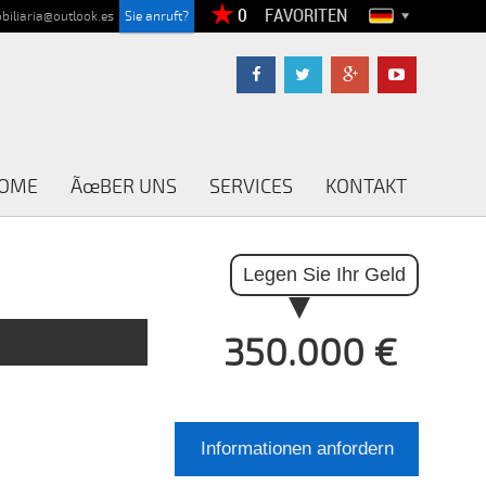
FAVORITEN
biliaria@outlook.es
Sie anruft?
OME
ÃœBER UNS
SERVICES
KONTAKT
Legen Sie Ihr Geld
350.000 €
Informationen anfordern