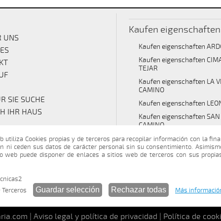
Kaufen eigenschaften
 UNS
Kaufen eigenschaften AR
CES
Kaufen eigenschaften CI
KT
TEJAR
UF
Kaufen eigenschaften LA 
CAMINO
R SIE SUCHE
Kaufen eigenschaften LEO
H IHR HAUS
Kaufen eigenschaften SA
CAMINO
Kaufen eigenschaften SA
b utiliza Cookies propias y de terceros para recopilar información con la fina
DEL PARAMO
n ni ceden sus datos de carácter personal sin su consentimiento. Asimism
io web puede disponer de enlaces a sitios web de terceros con sus propias
Kaufen eigenschaften TR
CAMINO
cnicas2
Kaufen eigenschaften VAL
VIRGEN
 Terceros
Más informació
ria.com |
Aviso legal y política de privacidad
|
Política de cook