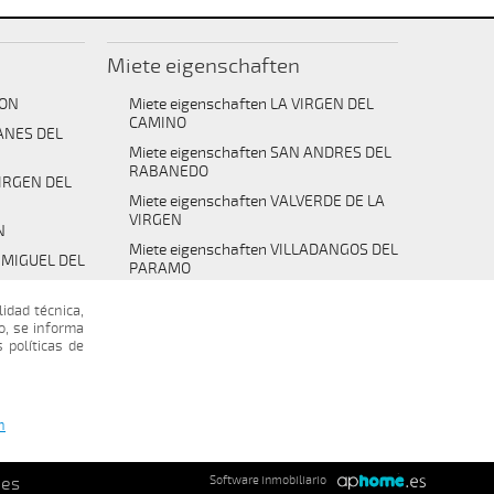
Miete eigenschaften
DON
Miete eigenschaften LA VIRGEN DEL
CAMINO
MANES DEL
Miete eigenschaften SAN ANDRES DEL
RABANEDO
VIRGEN DEL
Miete eigenschaften VALVERDE DE LA
VIRGEN
N
Miete eigenschaften VILLADANGOS DEL
N MIGUEL DEL
PARAMO
NTA MARIA
lidad técnica,
o, se informa
 políticas de
OBAJO DEL
VERDE DE LA
n
ies
Software inmobiliario