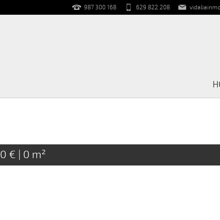
987 300 168
629 822 208
vidaliainmo
H
0 € | 0 m²